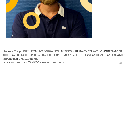
CONTACT
88 rue de Créqui - 69006 - LYON - RCS 4991652230029 - IM06911025 AUPRÈS D'ATOUT FRANCE - GARANTIE FINANCIÈRE
ACCELERANT INSURANCE EUROPE SA – PLACE DU CHAMP DE MARS 5 BRUXELLES - 15 AV CARNOT 75017 PARIS ASSURANCES
RESPONSABILITÉ CIVILE ALLIANZ IARD
1 COURS MICHELET – CS 3005192076 PARIS LA DÉFENSE CEDEX
2021 © Copyright
Good Morning People
. - Direction artistique l Brice Alonso - Développement l Kény
Albanese -
Mentions Légales