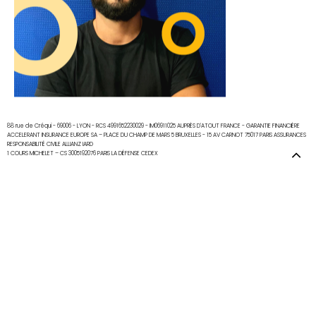
CONTACT
88 rue de Créqui - 69006 - LYON - RCS 4991652230029 - IM06911025 AUPRÈS D'ATOUT FRANCE - GARANTIE FINANCIÈRE
ACCELERANT INSURANCE EUROPE SA – PLACE DU CHAMP DE MARS 5 BRUXELLES - 15 AV CARNOT 75017 PARIS ASSURANCES
RESPONSABILITÉ CIVILE ALLIANZ IARD
1 COURS MICHELET – CS 3005192076 PARIS LA DÉFENSE CEDEX
2021 © Copyright
Good Morning People
. - Direction artistique l Brice Alonso - Développement l Kény
Albanese -
Mentions Légales