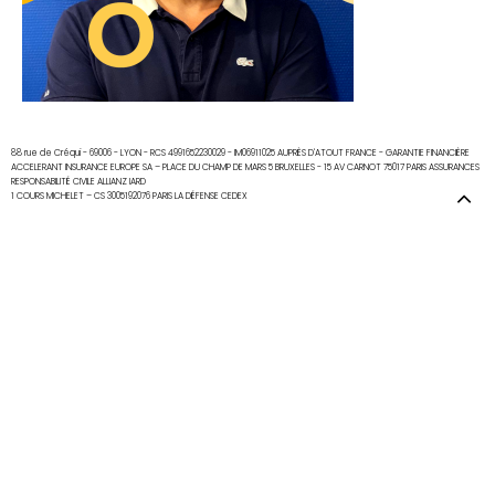
CONTACT
88 rue de Créqui - 69006 - LYON - RCS 4991652230029 - IM06911025 AUPRÈS D'ATOUT FRANCE - GARANTIE FINANCIÈRE
ACCELERANT INSURANCE EUROPE SA – PLACE DU CHAMP DE MARS 5 BRUXELLES - 15 AV CARNOT 75017 PARIS ASSURANCES
RESPONSABILITÉ CIVILE ALLIANZ IARD
1 COURS MICHELET – CS 3005192076 PARIS LA DÉFENSE CEDEX
2021 © Copyright
Good Morning People
. - Direction artistique l Brice Alonso - Développement l Kény
Albanese -
Mentions Légales