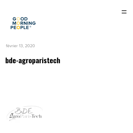
février 13, 2020
bde-agroparistech
ACCUEIL
QUI SOMMES-NOUS